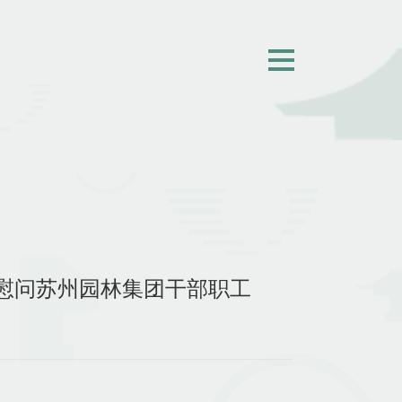
慰问苏州园林集团干部职工