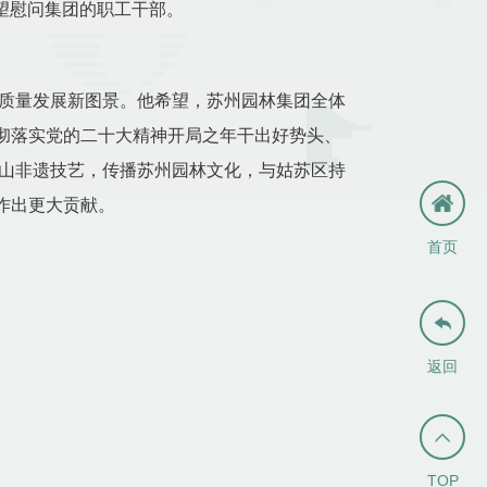
望慰问集团的职工干部。
质量发展新图景。他希望，苏州园林集团全体
彻落实党的二十大精神开局之年干出好势头、
香山非遗技艺，传播苏州园林文化，与姑苏区持
作出更大贡献。
首页

返回

TOP