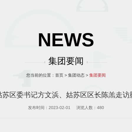
NEWS
集团要闻
您当前的位置：
首页
>
集团动态
>
集团要闻
姑苏区委书记方文浜、姑苏区区长陈羔走访
发布时间：2023-02-01
浏览人数：
480