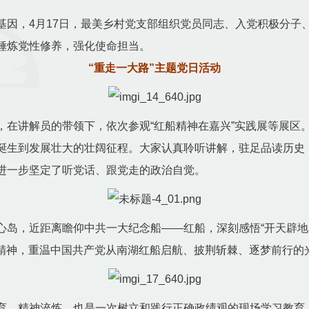
，4月17日，最美乡村党支部组织党员同志、入党积极分子、
锤炼党性修养，强化使命担当。
“重走一大路”主题党日活动
讲解员的带领下，依次参观“红船精神在嘉兴”实践展等展区
诞生到发展壮大的壮阔征程。大家认真聆听讲解，驻足品读历史
进一步坚定了听党话、跟党走的政治自觉。
，近距离瞻仰中共一大纪念船——红船，深刻感悟“开天辟地、
献精神，重温中国共产党从南湖红船启航、披荆斩棘、逐梦前行
、精神淬炼，也是一次树立和践行正确政绩观的现场学习教育