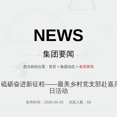
NEWS
集团要闻
您当前的位置：
首页
>
集团动态
>
集团要闻
 砥砺奋进新征程——最美乡村党支部赴嘉兴
日活动
发布时间：2026-04-20
浏览人数：
66