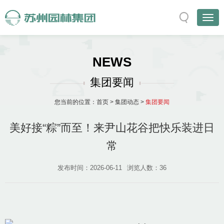
NEWS
集团要闻
您当前的位置：
首页
>
集团动态
>
集团要闻
美好接“粽”而至！来尹山花谷把快乐装进日
常
发布时间：2026-06-11
浏览人数：
36