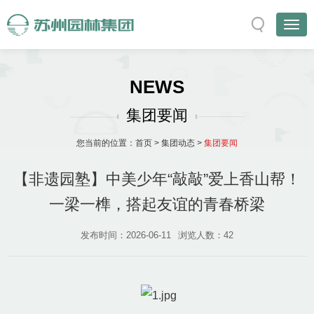
NEWS
集团要闻
您当前的位置：
首页
>
集团动态
>
集团要闻
【非遗园塾】中美少年“敲敲”爱上香山帮！
一梁一榫，搭起友谊的青春桥梁
发布时间：2026-06-11
浏览人数：
42