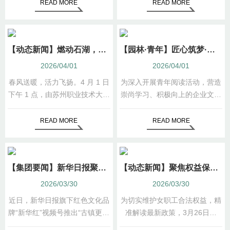
READ MORE
READ MORE
【动态新闻】燃动石湖，青春逐梦 ——2026 “华成杯” 苏州职业技术大学石湖“亲春跑”活力开跑
【园林·青年】匠心筑梦·青春当先——香山古建团支部开展主题团日活动
2026/04/01
2026/04/01
春风送暖，活力飞扬。4 月 1 日
为深入开展青年阅读活动，营造
下午 1 点，由苏州职业技术大学
崇尚学习、积极向上的企业文化
主办，苏州园林集团团委和一甲
氛围，苏州香山古建团支部于
公司承接承办的2026 “华成杯”
2026年3月30日组织开展了“悦
READ MORE
READ MORE
苏州职业技术大学石湖 “亲春跑”
读香山 书香满园”——“苏香书
活动在风景如画的石湖景区盛大
吧”“悦”读分享会第五期。
启幕。
【集团要闻】新华日报聚焦震泽古镇焕新 底定桥西建筑群邀您共赴江南春约
【动态新闻】聚焦权益保障 精准答疑护航 ——园林股份公司开展女职工权益普法行动 为“她”撑起法治晴空
2026/03/30
2026/03/30
近日，新华日报旗下红色文化品
为切实维护女职工合法权益，精
牌“新华红”视频号推出“古镇更新
准解读最新政策，3月26日下
焕新颜”专题报道，将镜头对准
午，园林股份公司工会举办“情