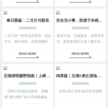
技艺的独特魅力。
春日图鉴：二月兰与梨花
安全无小事，防患于未然——苏州园林集团多场景安全提示
2026/04/03
2026/04/03
二月兰是一种常见的野花，花朵
春回大地，万物复苏，清明节将
不大，紫白相间，花形和颜色都
至，集团各项目已进入繁忙的运
没有什么特异之处。然而，它们
营与建设阶段。为切实筑牢安全
却开得那样恣肆，那样灿烂，那
防线，保障员工生命安全与集团
READ MORE
READ MORE
样无畏。
财产安全，现针对建筑施工、景
区运营管理、森林防火、办公场
所四大重点场景，梳理以下安全
石湖清明撒野指南｜上树梢、下赛道、游湖心，解锁春天的N种玩法
纯享版｜石湖×虎丘湿地 春日赏花地图
提示。
2026/04/03
2026/04/01
清明小长假近在眼前，那颗
石湖×虎丘湿地 春日赏花地图
想“逃出城市”的心早就蠢蠢欲动
了吧？