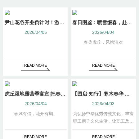
尹山花谷开业倒计时！游览攻略抢先看！
春日图鉴：喷雪缀春，赴一场洁白诗意之约
2026/04/05
2026/04/04
春染虎丘，风携清欢
READ MORE
READ MORE
虎丘湿地露营季官宣|把春天搬进湿地，赴一场自然之约
【园启·知行】寒木春华 匠心传承 —— 苏州园林集团工联会成功举办香山帮技艺非遗体验课
2026/04/04
2026/04/03
春风有信，花开有期。
为弘扬中华优秀传统文化，丰富
职工亲子文化生活，让职工及家
属近距离感受国家级非物质文化
遗产 —— 香山帮传统建筑营造
READ MORE
READ MORE