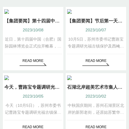
【集团要闻】第十四届中国（合肥）国际园林博览会苏州园国庆活动圆满完成
【集团要闻】节后第一天，苏州园林集团迅速行动 召开专题会议传达曹路宝书记调研精神
2023/10/08
2023/10/07
近日，第十四届中国（合肥）国
10月5日，苏州市委书记曹路宝
际园林博览会正式拉开帷幕，苏
专题调研光福古镇保护及西崦湖
州园作为38个城市展园之一
生态修复工作。
以“林泉真趣，姑苏佳音”为主题
READ MORE
READ MORE
正式亮相。
今天，曹路宝专题调研光福古镇保护及西崦湖生态修复工作
石湖北岸超美艺术市集人气旺，今晚还有惊喜上演！
2023/10/05
2023/10/02
今天（10月5日），苏州市委书
中秋国庆期间，苏州石湖景区北
记曹路宝专题调研光福古镇保护
岸的新郭老街，还原姑苏繁华图
及西崦湖生态修复工作，结合开
的繁华盛景，汇聚全国160+全
展主题教育，深入一线体察实
国优秀文化主理人举行石湖北岸
READ MORE
READ MORE