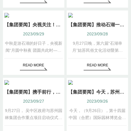
情，研究破解发展难题。
艺术市集，受到各界媒体的广泛
关注。
【集团要闻】央视关注！古有姑苏繁华图今有姑苏繁华园——来石湖看百年前的姑苏雅集
【集团要闻】推动石湖一体化品牌合作！第六届“石湖串月”姑苏民俗文化活动暨第三届“石湖邀月”艺术节系列活动正式开幕
2023/09/29
2023/09/28
中秋是游石湖的好日子，央视新
9月27日晚，第六届“石湖串
闻“月圆中秋夜 团圆共此时——
月”姑苏民俗文化活动暨第三
中秋直播特别节目”也将镜头聚
届“石湖邀月”艺术节系列活动在
焦石湖、聚焦邀月，与全国人民
石湖景区正式开幕。
READ MORE
READ MORE
共享这里的月亮。
【集团要闻】携手前行，共谱新章 | 吴中区政府与苏州园林集团合作重点项目启动仪式在石湖举行
【集团要闻】今天，苏州园惊艳亮相第十四届中国（合肥）国际园林博览会
2023/09/27
2023/09/26
9月27日， 吴中区政府与苏州园
今天，（9月26日），第十四届
林集团合作重点项目启动仪式暨
中国（合肥）国际园林博览会精
城市更新与乡村振兴研讨会在石
彩开幕，作为38个城市展园之一