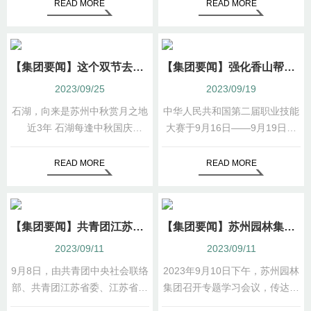
湖景区南门游客中心举行。
的苏州园正式亮相。
READ MORE
READ MORE
【集团要闻】这个双节去哪儿High！ “石湖邀月” 约你 “湖山共乐 月下相逢”
【集团要闻】强化香山帮技艺数字化保护！集团“数字香山帮”作品亮相第二届全国职业技能大赛
2023/09/25
2023/09/19
石湖，向来是苏州中秋赏月之地
中华人民共和国第二届职业技能
近3年 石湖每逢中秋国庆
大赛于9月16日——9月19日在
将传统赏月与现代光影相融
天津举行，这是新中国成立以
成功打造了两届“石湖邀月”中秋
来，规格最高、项目最多、规模
READ MORE
READ MORE
活动
最大、水平最高、影响最广的综
合性国家职业技能赛事。
【集团要闻】共青团江苏省委 共青团苏州市委关注集团香山帮传承创新工作
【集团要闻】苏州园林集团专题传达学习全市国有企业党的建设和改革深化提升工作会议精神
2023/09/11
2023/09/11
9月8日，由共青团中央社会联络
2023年9月10日下午，苏州园林
部、共青团江苏省委、江苏省文
集团召开专题学习会议，传达全
学艺术界联合会指导，共青团苏
市国有企业党的建设和改革深化