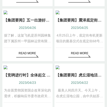
少年遥遥相望。
【集团要闻】五一出游好去处＋1！今天，苏州首家航空乐园试开园
【集团要闻】震泽底定街有机更新项目正式启动
2023/04/26
2023/04/25
据了解，这架飞机是苏州园林集
4月25日上午，底定街有机更新
团下属苏州一甲园林运营有限公
项目的奠基仪式在底定街68号项
司向航铁集团引进的空客A320
目现场举行，这标志着园泽公司
飞机。目前，机舱内规划了科普
对震泽古镇的保护利用和有机更
READ MORE
READ MORE
区域、VR模拟驾驶体验区域和
新正式拉开序幕。
驾驶舱体验区域。
【竞聘进行时】全体起立 激发活力 苏园公司组织开展全员竞岗工作
【集团要闻】虎丘湿地活力开跑！ 2023姑苏健康加速跑今天启动
2023/04/23
2023/04/22
为全面贯彻国资国企改革深化的
最美人间四月天。今天上午，
需求，积极响应市委市政府关于
在虎丘湿地公园，由中共姑苏区
四角山水一体化的号召，严格落
委宣传部、姑苏区教育体育和文